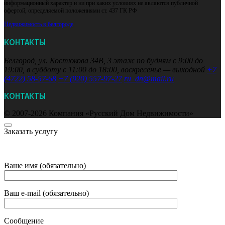
информационный характер и ни при каких условиях не являются публичной
офертой, определяемой положениями ст. 437 ГК РФ
Недвижимость в белгороде
КОНТАКТЫ
Белгород, ул. Костюкова 34В, 3 этаж
по будням с 9:00 до
19:00, в субботу с 11:00 до 18:00, воскресенье — выходной
+7
(4722) 58-57-68
+7 (920) 557-97-27
ru_dn@mail.ru
КОНТАКТЫ
© 2007-2026 Компания «Русский Дом Недвижимости»
Заказать услугу
Ваше имя (обязательно)
Ваш e-mail (обязательно)
Сообщение