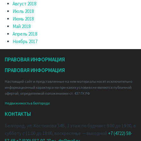
Август 2018
Июль 2018
Июнь 2018
Май 2018
Апрель 2018
Ноябрь 2017
ПРАВОВАЯ ИНФОРМАЦИЯ
ПРАВОВАЯ ИНФОРМАЦИЯ
Настоящий сайт и представленные на нем материалы носят исключительно
информационный характер и ни при каких условиях не являются публичной
офертой, определяемой положениями ст. 437 ГК РФ
Недвижимость в белгороде
КОНТАКТЫ
Белгород, ул. Костюкова 34В, 3 этаж
по будням с 9:00 до 19:00, в
субботу с 11:00 до 18:00, воскресенье — выходной
+7 (4722) 58-
57-68
+7 (920) 557-97-27
ru_dn@mail.ru